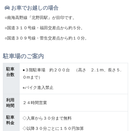
お車でお越しの場合
○南海高野線『北野田駅』が目印です。
○国道３１０号線・福田交差点から約５分。
○国道３０９号線・菅生交差点から約１０分。
駐車場のご案内
駐車
●３階駐車場 約２００台 （高さ ２.１ⅿ、長さ５.
台数
０mまで）
※バイク進入禁止
利用
２４時間営業
時間
駐車
◇入庫から３０分まで無料
料金
◇以降３０分ごとに１５０円加算