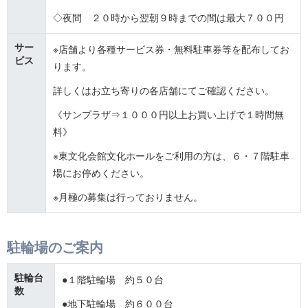
◇夜間 ２０時から翌朝９時までの間は最大７００円
サー
※店舗より各種サービス券・無料駐車券等を配布してお
ビス
ります。
詳しくはお立ち寄りの各店舗にてご確認ください。
《サンプラザ⇒１０００円以上お買い上げで１時間無
料》
※東文化会館文化ホールをご利用の方は、６・７階駐車
場にお停めください。
※月極の募集は行っておりません。
駐輪場のご案内
駐輪台
●１階駐輪場 約５０台
数
●地下駐輪場 約６００台