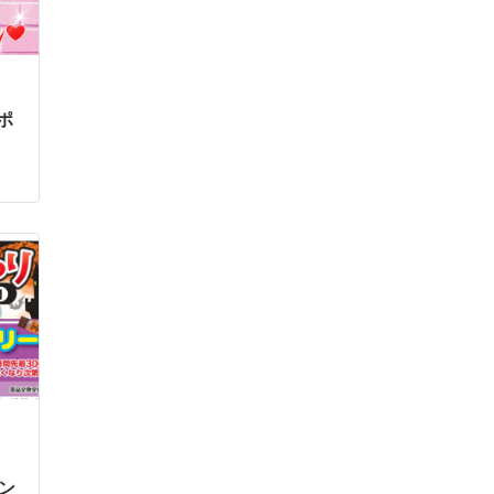
ポ
)
ィン