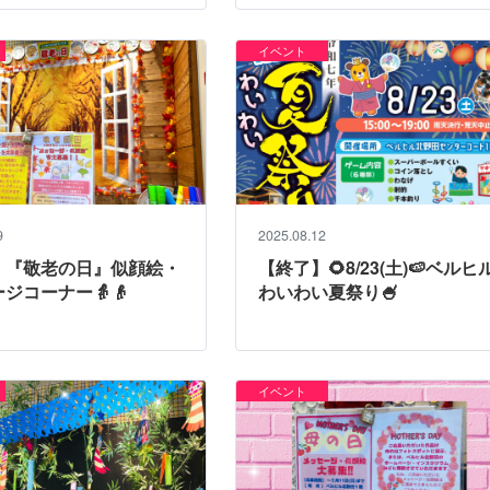
イベント
9
2025.08.12
】『敬老の日』似顔絵・
【終了】🌻8/23(土)🍉ベルヒ
ジコーナー👵👴
わいわい夏祭り🍧
イベント