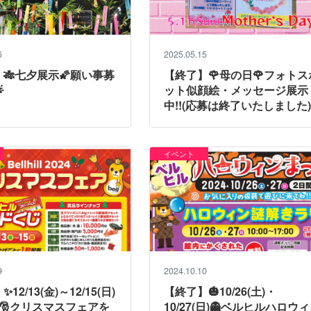
6
2025.05.15
🎋七夕展示🌠願い事募
【終了】🌹母の日🌹フォトス

ット似顔絵・メッセージ展示
中!!(応募は終了いたしました
イベント
9
2024.10.10
12/13(金)～12/15(日)
【終了】🎃10/26(土)・
🎅クリスマスフェアを
10/27(日)👻ベルヒルハロウ