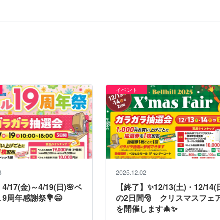
イベント
8
2025.12.02
/17(金)～4/19(日)🌸ベ
【終了】✨12/13(土)・12/14(
9周年感謝祭💐😄
の2日間🎅 クリスマスフェ
を開催します🎄✨