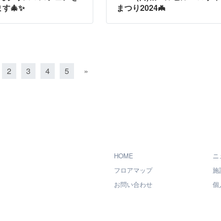
す🎄✨
まつり2024🦇
2
3
4
5
»
HOME
ニ
フロアマップ
施
お問い合わせ
個