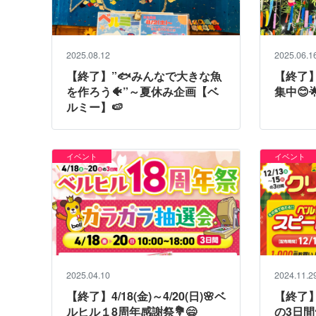
2025.08.12
2025.06.1
【終了】”🐟みんなで大きな魚
【終了】
を作ろう🐠”～夏休み企画【ベ
集中😊
ルミー】🍉
イベント
イベント
2025.04.10
2024.11.2
【終了】4/18(金)～4/20(日)🌸ベ
【終了】✨
ルヒル１8周年感謝祭💐😄
の3日間